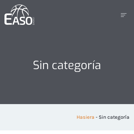
Sin categoría
Hasiera
-
Sin categoría