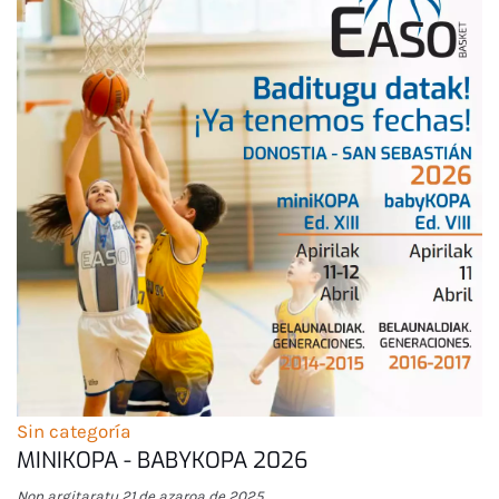
Sin categoría
MINIKOPA - BABYKOPA 2026
Non argitaratu 21 de azaroa de 2025