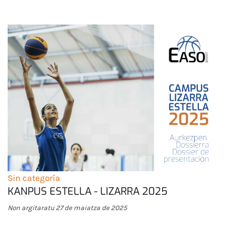
Sin categoría
KANPUS ESTELLA - LIZARRA 2025
Non argitaratu 27 de maiatza de 2025