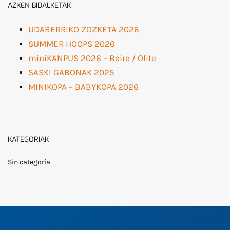
AZKEN BIDALKETAK
UDABERRIKO ZOZKETA 2026
SUMMER HOOPS 2026
miniKANPUS 2026 – Beire / Olite
SASKI GABONAK 2025
MINIKOPA – BABYKOPA 2026
KATEGORIAK
Sin categoría