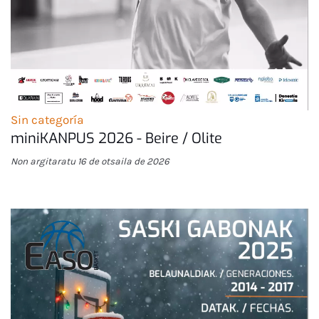
Sin categoría
miniKANPUS 2026 - Beire / Olite
Non argitaratu 16 de otsaila de 2026