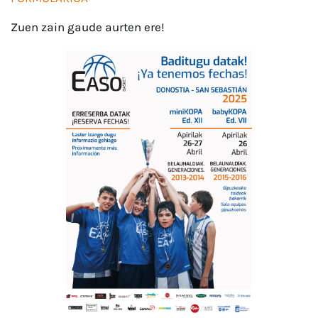
Zuen zain gaude aurten ere!