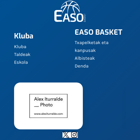
EASO BASKET
Kluba
Txapelketak eta
Kluba
kanpusak
Taldeak
Albisteak
Eskola
Denda