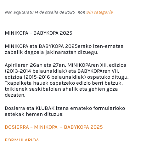
Non argitaratu 14 de otsaila de 2025
non
Sin categoría
MINIKOPA – BABYKOPA 2025
MINIKOPA eta BABYKOPA 2025erako izen-ematea
zabalik dagoela jakinarazten dizuegu.
Apirilaren 26an eta 27an, MINIKOPAren XII. edizioa
(2013-2014 belaunaldiak) eta BABYKOPAren VII.
edizioa (2015-2016 belaunaldiak) ospatuko ditugu.
Txapelketa hauek ospatzeko edizio berri batzuk,
txikienek saskibaloian ahalik eta gehien goza
dezaten.
Dosierra eta KLUBAK izena emateko formularioko
estekak hemen dituzue:
DOSIERRA – MINIKOPA – BABYKOPA 2025
FORMULARIOA