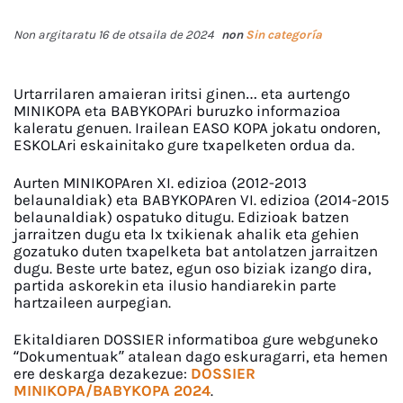
Non argitaratu 16 de otsaila de 2024
non
Sin categoría
Urtarrilaren amaieran iritsi ginen… eta aurtengo
MINIKOPA eta BABYKOPAri buruzko informazioa
kaleratu genuen. Irailean EASO KOPA jokatu ondoren,
ESKOLAri eskainitako gure txapelketen ordua da.
Aurten MINIKOPAren XI. edizioa (2012-2013
belaunaldiak) eta BABYKOPAren VI. edizioa (2014-2015
belaunaldiak) ospatuko ditugu. Edizioak batzen
jarraitzen dugu eta lx txikienak ahalik eta gehien
gozatuko duten txapelketa bat antolatzen jarraitzen
dugu. Beste urte batez, egun oso biziak izango dira,
partida askorekin eta ilusio handiarekin parte
hartzaileen aurpegian.
Ekitaldiaren DOSSIER informatiboa gure webguneko
“Dokumentuak” atalean dago eskuragarri, eta hemen
ere deskarga dezakezue:
DOSSIER
MINIKOPA/BABYKOPA 2024
.