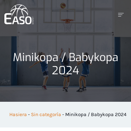
Minikopa / Babykopa
2024
Hasiera
-
Sin categoría
-
Minikopa / Babykopa 2024