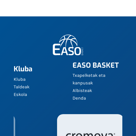
EASO BASKET
Kluba
Txapelketak eta
Kluba
kanpusak
Taldeak
Albisteak
Eskola
Denda