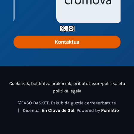
Kontaktua
Cookie-ak, baldintza orokorrak, pribatutasun-politika eta
politika legala
©EASO BASKET. Eskubide guztiak erreserbatuta.
| Disenua:
En Clave de Sol
. Powered by
Pomatio
.