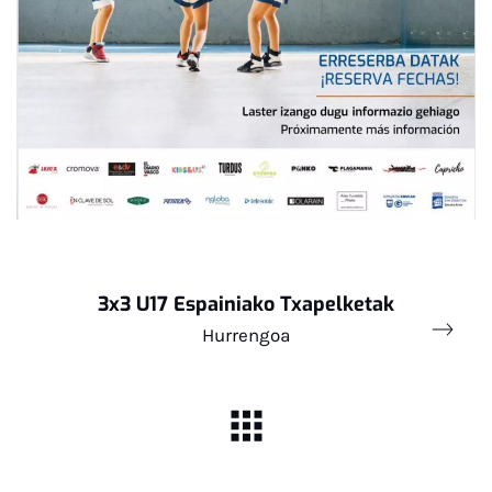
3x3 U17 Espainiako Txapelketak
Hurrengoa