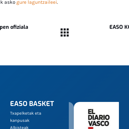
rik asko
gure laguntzaileei
.
pen ofiziala
EASO K
EASO BASKET
Txapelketak eta
kanpusak
Albisteak