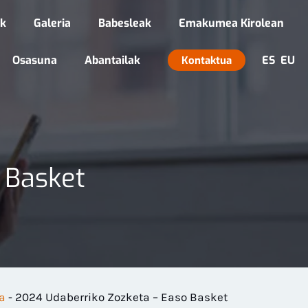
ak
Galeria
Babesleak
Emakumea Kirolean
Osasuna
Abantailak
ES
EU
Kontaktua
 Basket
ía
-
2024 Udaberriko Zozketa – Easo Basket