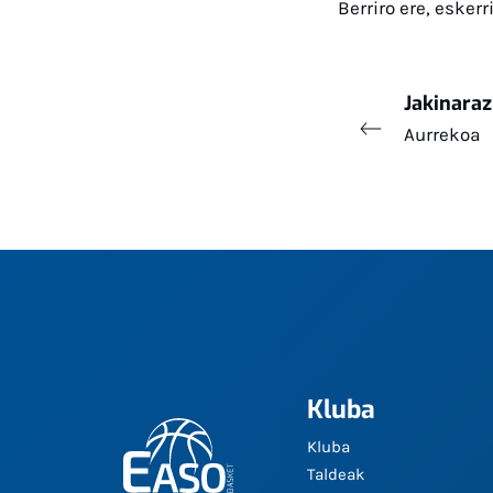
Berriro ere, esker
Jakinaraz
Aurrekoa
Kluba
Kluba
Taldeak