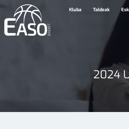
Kluba
Taldeak
Esk
2024 U