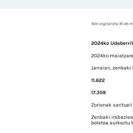
Non argitaratu 16 de 
2024ko Udaberrik
2024ko maiatzaren
Jarraian, zenbaki 
11.622
17.359
Zorionak sarituei!
Zenbaki irabazlea
boletoa aurkeztu b