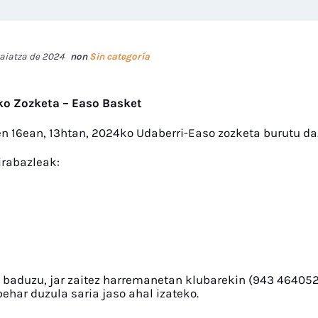
maiatza de 2024
non
Sin categoría
o Zozketa – Easo Basket
 16ean, 13htan, 2024ko Udaberri-Easo zozketa burutu da
irabazleak:
 baduzu, jar zaitez harremanetan klubarekin (943 464052
ehar duzula saria jaso ahal izateko.