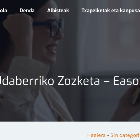
ola
Denda
Albisteak
Txapelketak eta kanpus
daberriko Zozketa – Easo
Hasiera
-
Sin categor