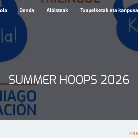
ola
Denda
Albisteak
Txapelketak eta kanpus
SUMMER HOOPS 2026
Has