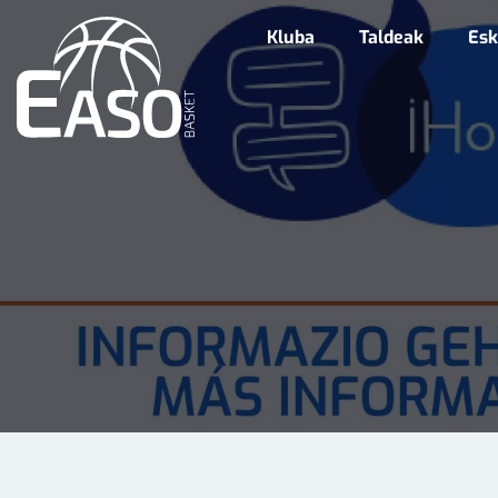
Kluba
Taldeak
Esk