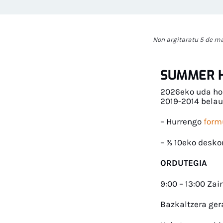
Non argitaratu 5 de m
SUMMER HO
2026eko uda hon
2019-2014 bela
– Hurrengo
form
– % 10eko desko
ORDUTEGIA
9:00 – 13:00 Zain
Bazkaltzera ger