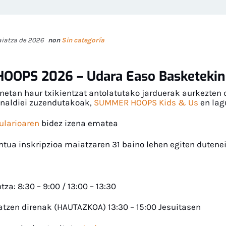
aiatza de 2026
non
Sin categoría
OPS 2026 – Udara Easo Basketekin
etan haur txikientzat antolatutako jarduerak aurkezten 
unaldiei zuzendutakoak,
SUMMER HOOPS
Kids & Us
en lag
ularioaren
bidez izena ematea
ntua inskripzioa maiatzaren 31 baino lehen egiten dutenei
tza: 8:30 – 9:00 / 13:00 – 13:30
atzen direnak (HAUTAZKOA) 13:30 – 15:00 Jesuitasen