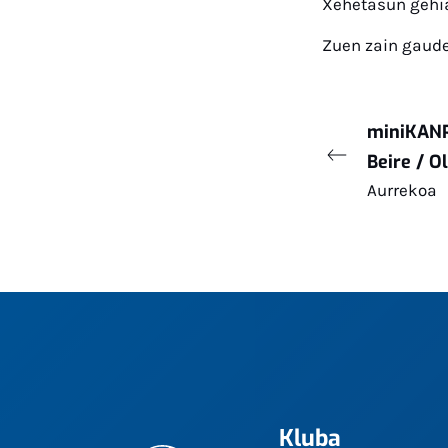
Xehetasun gehi
Zuen zain gaude
miniKANP
Beire / Ol
Aurrekoa
Kluba