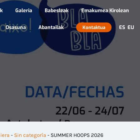
ak
Galeria
Babesleak
Emakumea Kirolean
Osasuna
Abantailak
ES
EU
Kontaktua
iera
-
Sin categoría
-
SUMMER HOOPS 2026