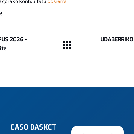
agorako kontsultatu
dosierra
!
US 2026 -
UDABERRIKO
ite
EASO BASKET